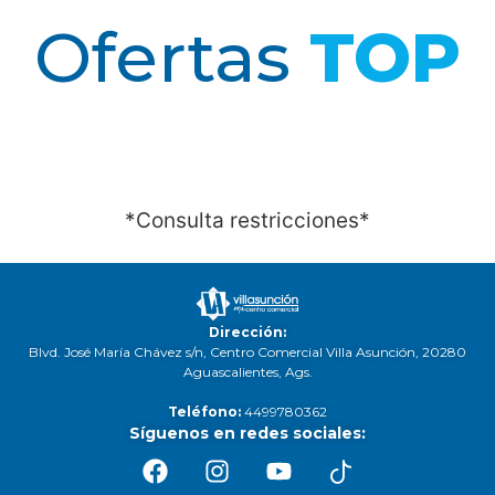
Ofertas
TOP
*Consulta restricciones*
Dirección:
Blvd. José María Chávez s/n, Centro Comercial Villa Asunción, 20280
Aguascalientes, Ags.
Teléfono:
4499780362
Síguenos en redes sociales: